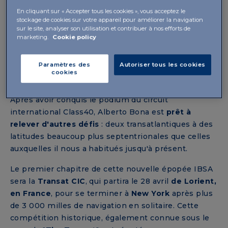
légendaire
Transat Jacques Vabre
, où
le Class40
En cliquant sur « Accepter tous les cookies », vous acceptez le
IBSA décroche une belle troisième place.
stockage de cookies sur votre appareil pour améliorer la navigation
sur le site, analyser son utilisation et contribuer à nos efforts de
marketing.
Cookie policy
2024, L'ANNÉE DES CONFIRMATIONS ET
DES NOUVEAUX OBJECTIFS POUR
Paramètres des
Autoriser tous les cookies
cookies
ALBERTO BONA ET L'IBSA
Après avoir conquis le podium du circuit
international Class40, Alberto Bona est
prêt à
relever d'autres défis
: deux transatlantiques à des
latitudes beaucoup plus septentrionales que celles
auxquelles il nous a habitués jusqu'à présent.
Le premier chapitre de cette nouvelle épopée IBSA
sera la
Transat CIC
, qui partira le 28 avril
de Lorient,
en France
, pour se terminer à
New York
après plus
de 3 000 milles de navigation en solitaire. Cette
compétition historique, également connue sous le