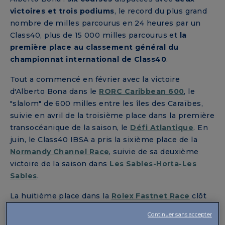
victoires et trois podiums
, le record du plus grand
nombre de milles parcourus en 24 heures par un
Class40, plus de 15 000 milles parcourus et
la
première place au classement général du
championnat international de Class40
.
Tout a commencé en février avec la victoire
d'Alberto Bona dans le
RORC Caribbean 600
, le
"slalom" de 600 milles entre les îles des Caraïbes,
suivie en avril de la troisième place dans la première
transocéanique de la saison, le
Défi Atlantique
. En
juin, le Class40 IBSA a pris la sixième place de la
Normandy Channel Race
, suivie de sa deuxième
victoire de la saison dans
Les Sables-Horta-Les
Sables
.
La huitième place dans la
Rolex Fastnet Race
clôt
cette première partie de la compétition. Une fois la
Continuer sans accepter
pause estivale terminée, l'année s'achève avec la