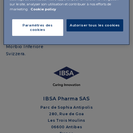
sur le site, analyser son utilisation et contribuer à nos efforts de
Ce site est hébergé par la société
Tinext SA
marketing.
Cookie policy
Adresse postale
Paramètres des
Autoriser tous les cookies
cookies
Tinext SA
Viale Serfontana 7, 6834
Morbio Inferiore
Svizzera.
IBSA Pharma SAS
Parc de Sophia Antipolis
280, Rue de Goa
Les Trois Moulins
06600 Antibes