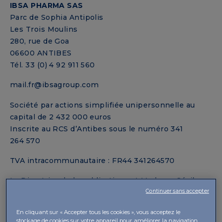
IBSA PHARMA SAS
Parc de Sophia Antipolis
Les Trois Moulins
280, rue de Goa
06600 ANTIBES
Tél. 33 (0) 4 92 911 560
mail.fr@ibsagroup.com
Société par actions simplifiée unipersonnelle au
capital de 2 432 000 euros
Inscrite au RCS d’Antibes sous le numéro 341
264 570
TVA intracommunautaire : FR44 341264570
La Directrice de la publication est Madame Cécile
Continuer sans accepter
Clerc, Pharmacien Responsable.
En cliquant sur « Accepter tous les cookies », vous acceptez le
Hébergeur :
stockage de cookies sur votre appareil pour améliorer la navigation