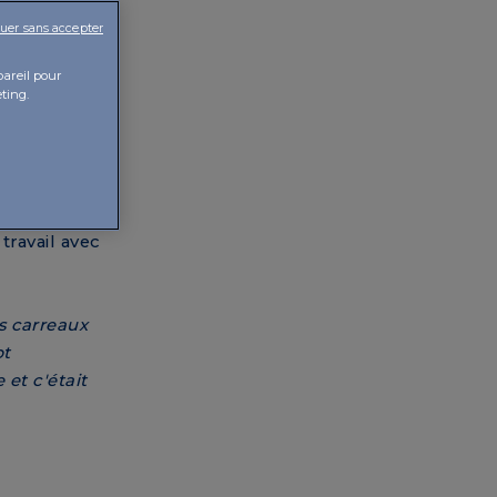
 celles
uer sans accepter
pareil pour
ting.
nician, est
entrée chez
tmosphère
travail avec
s carreaux
pt
 et c'était