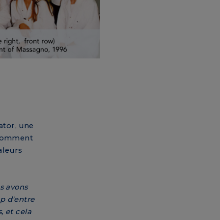
ator, une
 comment
aleurs
us avons
p d'entre
 et cela