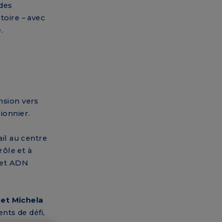
 des
toire – avec
.
nsion vers
ionnier.
ail au centre
rôle et à
 cet ADN
 et Michela
ts de défi,