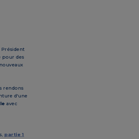
e Président
e pour des
e nouveaux
us rendons
nture d'une
le
avec
s,
partie 1