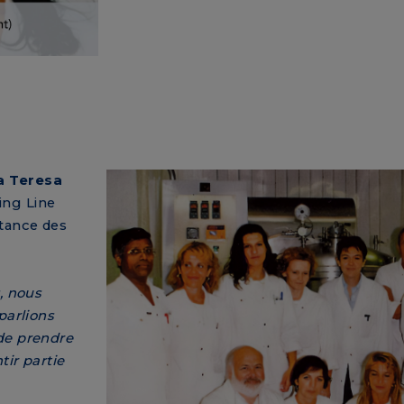
a Teresa
ing Line
rtance des
, nous
parlions
de prendre
tir partie