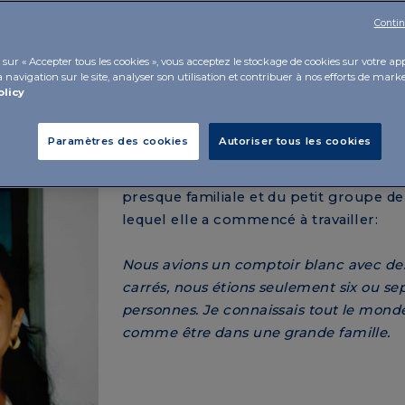
ns humaines profondes. Des relations fortes, semblables à
Contin
sur « Accepter tous les cookies », vous acceptez le stockage de cookies sur votre ap
 navigation sur le site, analyser son utilisation et contribuer à nos efforts de marke
olicy
Monia Pieroni
, aujourd'hui Sr R&D Tech
Paramètres des cookies
Autoriser tous les cookies
l'une des premières personnes à être 
IBSA. Elle se souvient vivement de l'a
presque familiale et du petit groupe de 
lequel elle a commencé à travailler:
Nous avions un comptoir blanc avec de
carrés, nous étions seulement six ou se
personnes. Je connaissais tout le monde
comme être dans une grande famille.