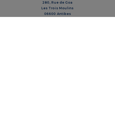
280, Rue de Goa
Les Trois Moulins
06600 Antibes
France
Mail: mail.fr@ibsagroup.com
Service client pharmacie: 0800 200 380
+33 4 92 91 15 60
CONTACT
À PROPOS DE NOUS
PRODUITS
CARRIÈRES
NOS PILIERS