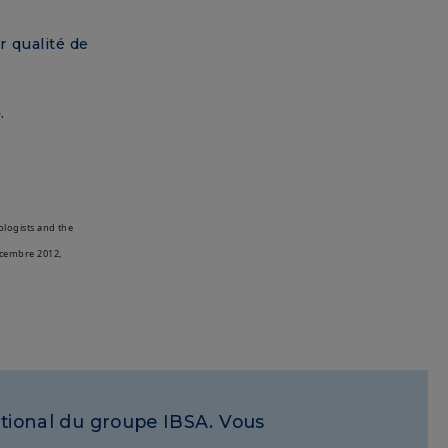
s
r qualité de
.
e
.
ologists and the
dicembre 2012,
national du groupe IBSA. Vous