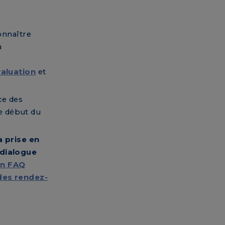
connaître
a
valuation
et
ce des
e début du
la prise en
 dialogue
on FAQ
 des rendez-