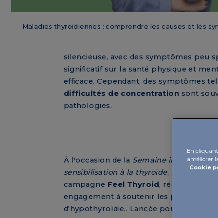
Maladies thyroïdiennes : comprendre les causes et les 
silencieuse, avec des symptômes peu spéc
significatif sur la santé physique et me
efficace. Cependant, des symptômes te
difficultés de concentration
sont souv
pathologies.
En cliquant 
améliorer la
À l'occasion de la
Semaine international
Cookie p
sensibilisation à la thyroïde
, IBSA relanc
campagne
Feel Thyroid
, réaffirmant ai
engagement à soutenir les personnes s
d'hypothyroïdie.. Lancée pour la premiè