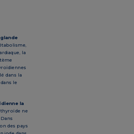
 glande
étabolisme,
rdiaque, la
stème
yroïdiennes
lé dans la
dans le
ïdienne la
 thyroïde ne
 Dans
ion des pays
en iode dans