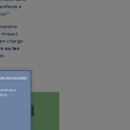
anifeste a
dus.*
 manière
n impact
e en charge
ds ou les
es
uer sans accepter
pareil pour
ting.