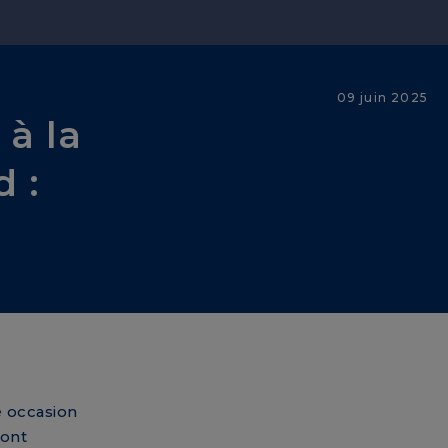
09 juin 2025
 à la
 :
e occasion
sont