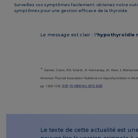
Surveillez vos symptômes facilement: obtenez notre outil
symptômes pour une gestion efficace de la thyroïde.
Le message est clair : l
'hypothyroïdie n
*
Garber, Cobin, RH; Gharib, H; Hennessey, JV; Klein, I; Mechanick,
American Thyroid Association Taskforce on Hypothyroidism in Adul
pp. 1200-1235,
DOI
:
10.1089/thy.2012.0205
Le texte de cette actualité est un