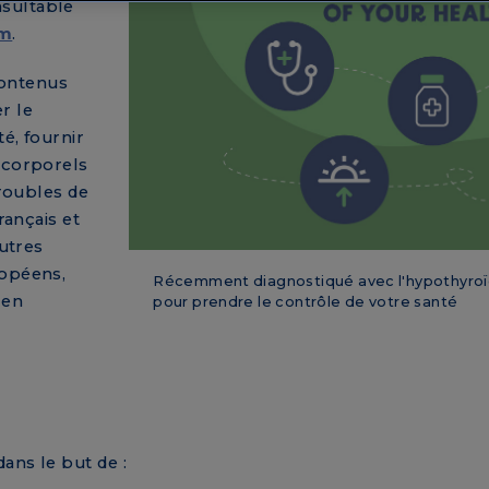
sultable
om
.
 contenus
er le
é, fournir
 corporels
troubles de
rançais et
autres
ropéens,
Récemment diagnostiqué avec l'hypothyroïd
 en
pour prendre le contrôle de votre santé
ans le but de :