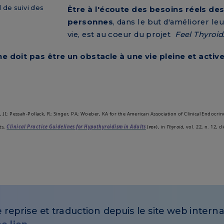
 de suivi des
Être à l'écoute des besoins réels de
personnes
, dans le but d'améliorer leu
vie, est au coeur du projet
Feel Thyroid
e doit pas être un obstacle à une vie pleine et activ
 JI; Pessah-Pollack, R; Singer, PA; Woeber, KA for the American Association of Clinical Endocrin
ts,
Clinical Practice Guidelines for Hypothyroidism in Adults
(
), in
Thyroid
, vol. 22, n. 12, 
PDF
e reprise et traduction depuis le site web inter