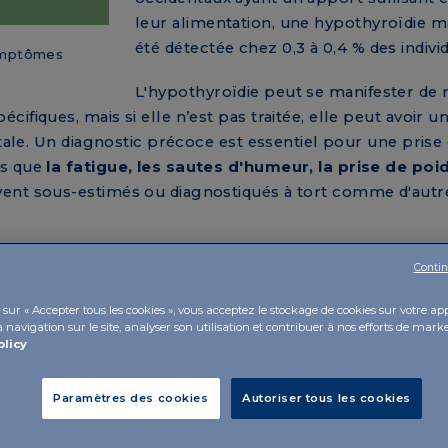
leur alimentation, une hypothyroïdie m
été détectée chez 0,3 à 0,4 % des indivi
symptômes
L'hypothyroïdie peut se manifester de
ifiques, mais si elle n’est pas traitée, elle peut avoir u
ntale. Un diagnostic précoce est essentiel pour une pris
ls que
la fatigue, les sautes d'humeur, la prise de poi
ent sous-estimés ou diagnostiqués à tort comme d'autr
Contin
sur « Accepter tous les cookies », vous acceptez le stockage de cookies sur votre ap
 navigation sur le site, analyser son utilisation et contribuer à nos efforts de marke
e de
olicy
e la
nsi son
Paramètres des cookies
Autoriser tous les cookies
ouffrant
re fois en