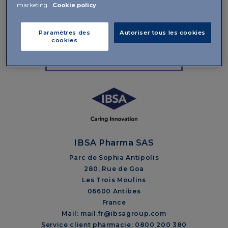
marketing.
Cookie policy
environnement humide favorable au processus de
régénération tissulaire.
Paramètres des
Autoriser tous les cookies
cookies
NOTICE IALUSET® CRÈME
IBSA Pharma SAS
Parc de Sophia Antipolis
280, Rue de Goa
Les Trois Moulins
06600 Antibes
France
Mail: mail.fr@ibsagroup.com
Service client pharmacie: 0800 200 380